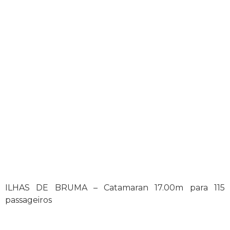
Ilhas de Bruma
ILHAS DE BRUMA – Catamaran 17.00m para 115
passageiros